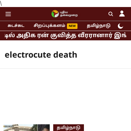
\
சுடச்சுட
சிறப்புக்களம்
தமிழ்நாடு
இந்
்டில் அதிக ரன் குவித்த வீரரானார் இங்க
electrocute death
தமிழ்நாடு