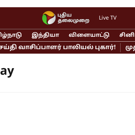
Live TV
ிழ்நாடு
இந்தியா
விளையாட்டு
சின
தி வாசிப்பாளர் பாலியல் புகார்!
முத
day