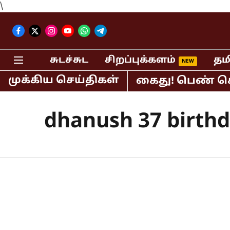
\
சுடச்சுட
சிறப்புக்களம்
தம
முக்கிய செய்திகள்
திபர் பி.ஆர்.சுந்தர் கைது! பெண் செய்
dhanush 37 birth