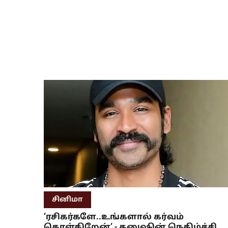
சினிமா
’ரசிகர்களே..உங்களால் கர்வம்
கொள்கிறேன்’ - தனுஷின் நெகிழ்ச்சி