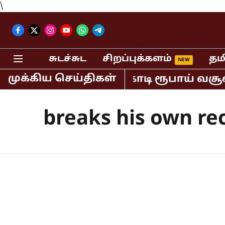
\
சுடச்சுட
சிறப்புக்களம்
தம
முக்கிய செய்திகள்
ியாவில் மட்டும் 400 கோடி ரூபாய் வசூல
breaks his own re