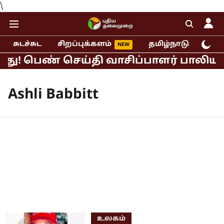
\
சுடச்சுட
சிறப்புக்களம்
தமிழ்நாடு
இந்
து! பெண் செய்தி வாசிப்பாளர் பாலியல் 
Ashli Babbitt
உலகம்