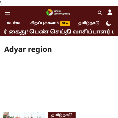
\
சுடச்சுட
சிறப்புக்களம்
தமிழ்நாடு
இந்
ர் கைது! பெண் செய்தி வாசிப்பாளர் பால
Adyar region
தமிழ்நாடு