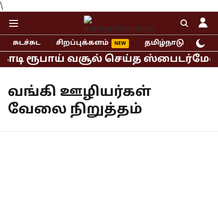
\
சுடச்சுட
சிறப்புக்களம்
தமிழ்நாடு
இந்
 கோடி ரூபாய் வசூல் செய்த ஸ்பைடர்மேன்
வங்கி ஊழியர்கள்
வேலை நிறுத்தம்