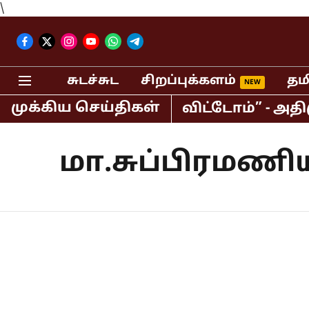
\
சுடச்சுட
சிறப்புக்களம்
தம
முக்கிய செய்திகள்
க கூட்டணியை தவறவிட்டோம்” - அதிமுகவ
மா.சுப்பிரமணி