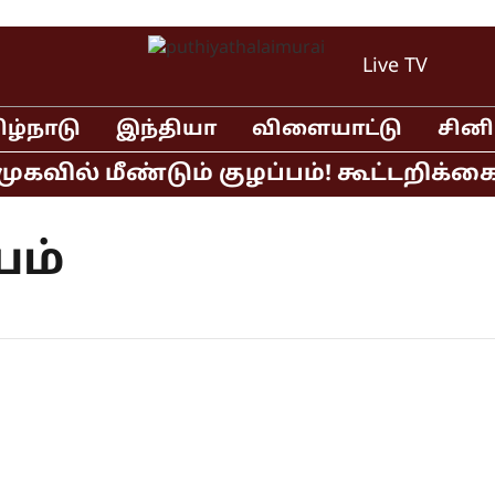
Live TV
ிழ்நாடு
இந்தியா
விளையாட்டு
சின
ில் மீண்டும் குழப்பம்! கூட்டறிக்கை 
யம்