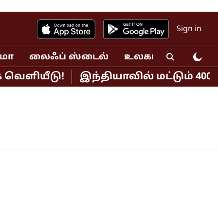
Sign in
ிமா
லைஃப் ஸ்டைல்
உலகம்
வீடியோ
வெளியீடு!
இந்தியாவில் மட்டும் 400 