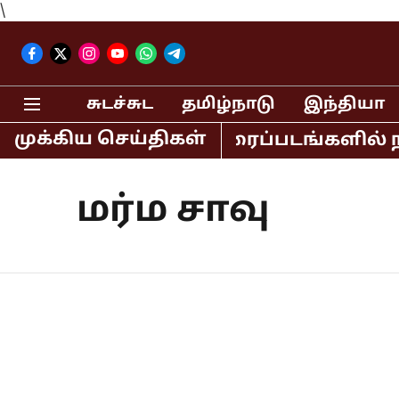
\
சுடச்சுட
தமிழ்நாடு
இந்தியா
முக்கிய செய்திகள்
 லகான் உள்ளிட்ட திரைப்படங்களில் நடி
மர்ம சாவு