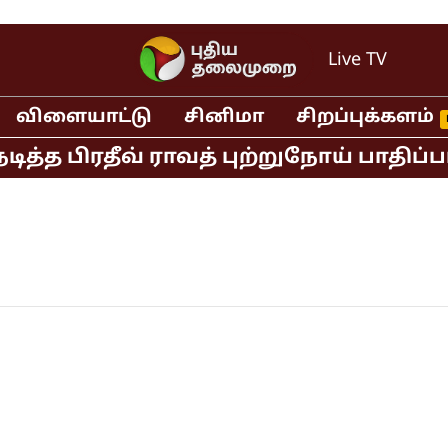
Live TV
விளையாட்டு
சினிமா
சிறப்புக்களம்
த்த பிரதீவ் ராவத் புற்றுநோய் பாதிப்ப