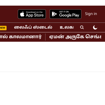
Sign in
லைஃப் ஸ்டைல்
உலகம்
வீடியோ
ால் காலமானார்
ஏமன் அருகே செங்கடல் 