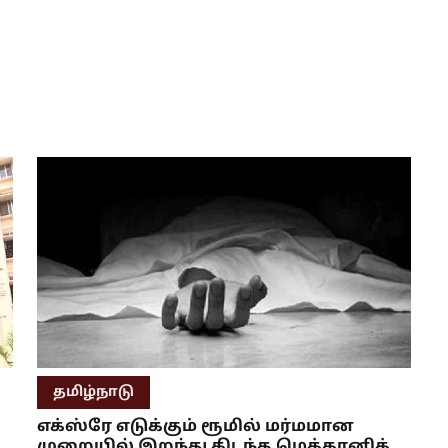
தமிழ்நாடு
எக்ஸ்ரே எடுக்கும் ரூமில் மர்மமான
முறையில் இறந்து கிடந்த மெக்கானிக்