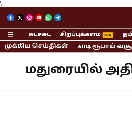
\
சுடச்சுட
சிறப்புக்களம்
தம
முக்கிய செய்திகள்
தியாவில் மட்டும் 400 கோடி ரூபாய் வசூ
மதுரையில் அதிர