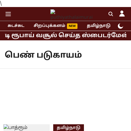
\
சுடச்சுட
சிறப்புக்களம்
தமிழ்நாடு
இந்
ோடி ரூபாய் வசூல் செய்த ஸ்பைடர்மேன் ப
பெண் படுகாயம்
தமிழ்நாடு