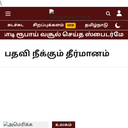
\
சுடச்சுட
சிறப்புக்களம்
தமிழ்நாடு
இந்
 கோடி ரூபாய் வசூல் செய்த ஸ்பைடர்மேன்
பதவி நீக்கும் தீர்மானம்
உலகம்