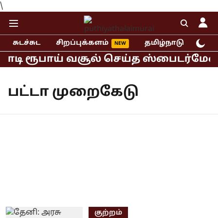
\
சுடச்சுட
சிறப்புக்களம்
தமிழ்நாடு
இந்
கோடி ரூபாய் வசூல் செய்த ஸ்பைடர்மேன் 
பட்டா முறைகேடு
குற்றம்