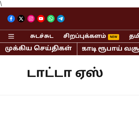
\
சுடச்சுட
சிறப்புக்களம்
தம
முக்கிய செய்திகள்
தியாவில் மட்டும் 400 கோடி ரூபாய் வசூ
டாட்டா ஏஸ்