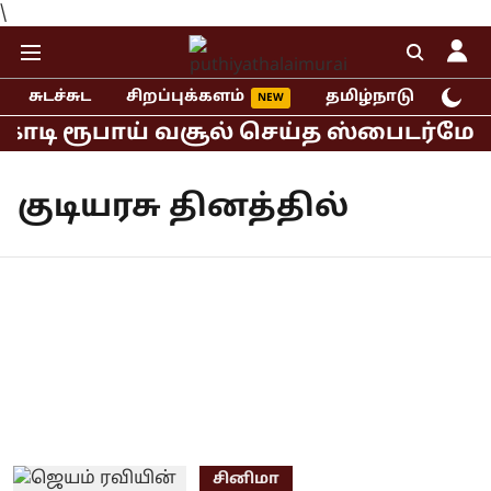
\
சுடச்சுட
சிறப்புக்களம்
தமிழ்நாடு
இந்
 கோடி ரூபாய் வசூல் செய்த ஸ்பைடர்மேன்
குடியரசு தினத்தில்
சினிமா