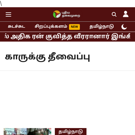
\
சுடச்சுட
சிறப்புக்களம்
தமிழ்நாடு
இந்
ில் அதிக ரன் குவித்த வீரரானார் இங்கில
காருக்கு தீவைப்பு
தமிழ்நாடு