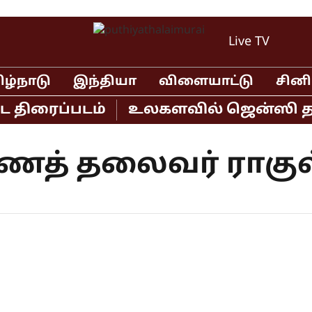
Live TV
ிழ்நாடு
இந்தியா
விளையாட்டு
சின
ே திரைப்படம்
உலகளவில் ஜென்ஸி தலை
ைத் தலைவர் ராகுல்