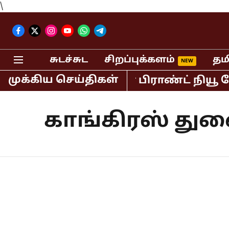
\
சுடச்சுட
சிறப்புக்களம்
தம
முக்கிய செய்திகள்
் செய்த ஸ்பைடர்மேன் பிராண்ட் நியூ ட
காங்கிரஸ் துண