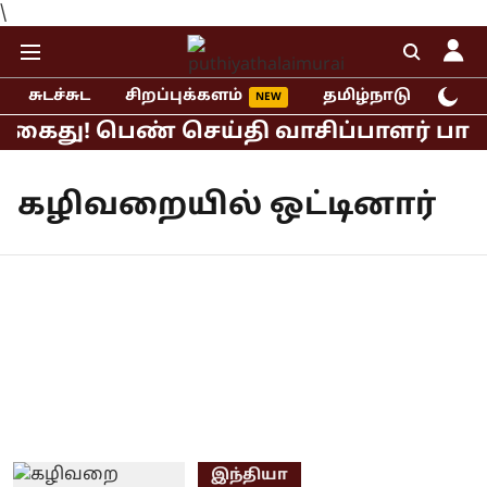
\
சுடச்சுட
சிறப்புக்களம்
தமிழ்நாடு
இந்
் கைது! பெண் செய்தி வாசிப்பாளர் பாலிய
கழிவறையில் ஒட்டினார்
இந்தியா