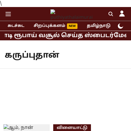
\
சுடச்சுட
சிறப்புக்களம்
தமிழ்நாடு
இந்
கோடி ரூபாய் வசூல் செய்த ஸ்பைடர்மேன் 
கருப்புதான்
விளையாட்டு