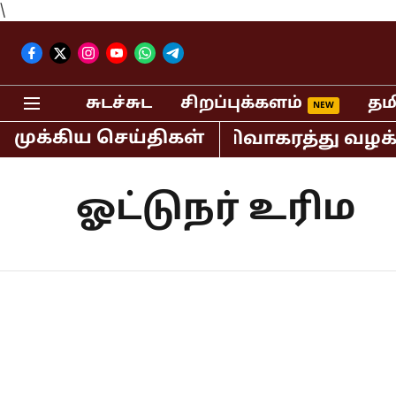
\
சுடச்சுட
சிறப்புக்களம்
தம
முக்கிய செய்திகள்
்வர் விஜய் - சங்கீதா விவாகரத்து வழக
ஓட்டுநர் உரிம