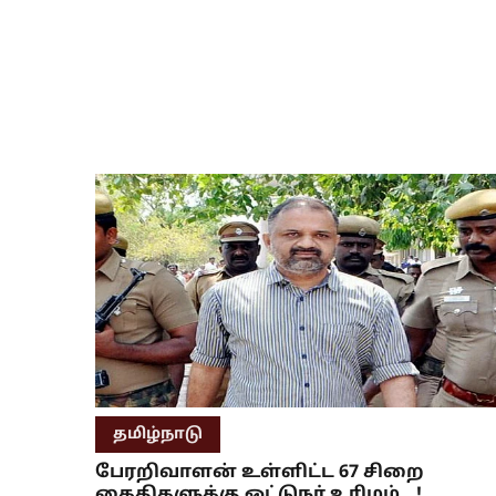
தமிழ்நாடு
பேரறிவாளன் உள்ளிட்ட 67 சிறை
கைதிகளுக்கு ஓட்டுநர் உரிமம்...!