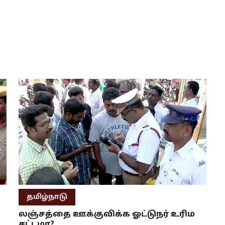
தமிழ்நாடு
லஞ்சத்தை ஊக்குவிக்க ஓட்டுநர் உரிம
சட்டமா?