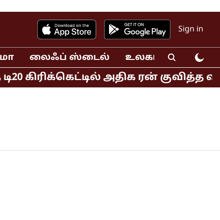
Sign in
ிமா
லைஃப் ஸ்டைல்
உலகம்
வீடியோ
20 கிரிக்கெட்டில் அதிக ரன் குவித்த வீ