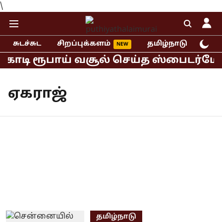
\
சுடச்சுட
சிறப்புக்களம்
தமிழ்நாடு
இந்
0 கோடி ரூபாய் வசூல் செய்த ஸ்பைடர்மேன
ஏகராஜ்
தமிழ்நாடு