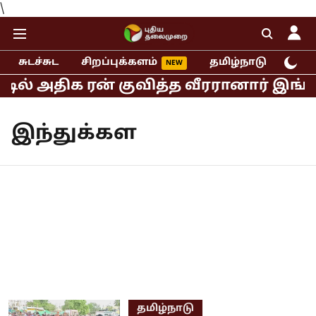
\
சுடச்சுட
சிறப்புக்களம்
தமிழ்நாடு
இந்
்டில் அதிக ரன் குவித்த வீரரானார் இங்க
இந்துக்கள
தமிழ்நாடு