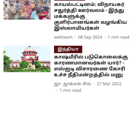
காயல்பட்டினம்: விநாயகர்
சதுர்த்தி ஊர்வலம் - இந்து
மக்களுக்கு
குளிர்பானங்கள் வழங்கிய
இஸ்லாமியர்கள்
webteam
08 Sep 2024
1
min read
இந்தியா
காஷ்மீரில் படுகொலைக்கு
காரணமானவர்கள் யார்? -
எஸ்ஐடி விசாரணை கோரி
உச்ச நீதிமன்றத்தில் மனு
ஜா. ஜாக்சன் சிங்
27 Mar 2022
1
min read