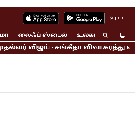
Sign in
ிமா
லைஃப் ஸ்டைல்
உலகம்
வீடியோ
தல்வர் விஜய் - சங்கீதா விவாகரத்து 