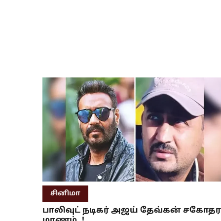
சினிமா
பாலிவுட் நடிகர் அஜய் தேவ்கன் சகோதர
மரணம்..!