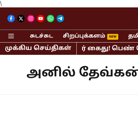
\
சுடச்சுட
சிறப்புக்களம்
தம
முக்கிய செய்திகள்
ிலதிபர் பி.ஆர்.சுந்தர் கைது! பெண் செ
அனில் தேவ்கன