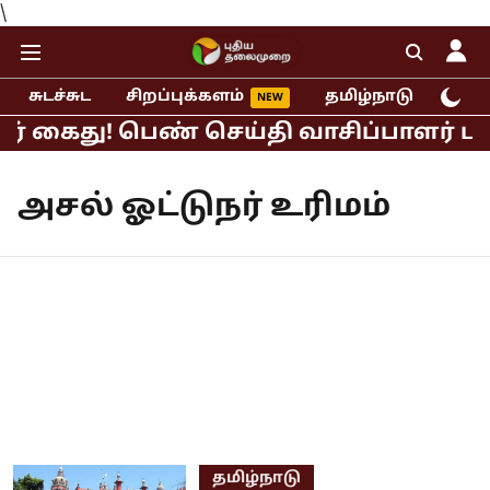
\
சுடச்சுட
சிறப்புக்களம்
தமிழ்நாடு
இந்
ர் கைது! பெண் செய்தி வாசிப்பாளர் பாலி
அசல் ஓட்டுநர் உரிமம்
தமிழ்நாடு