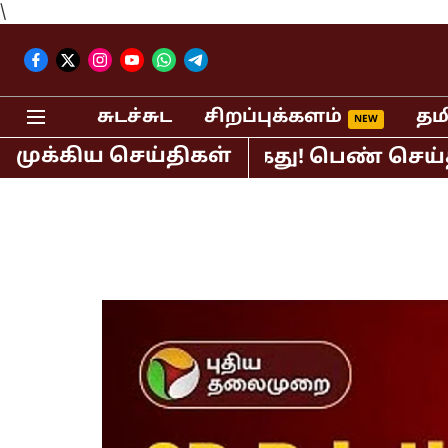
\
சுடச்சுட
சிறப்புக்களம்
தம
முக்கிய செய்திகள்
பி.ஆர்.சுந்தர் கைது! பெண் செய்தி வாசி