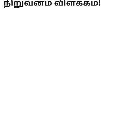
நிறுவனம் விளக்கம்!
Rishan Vengai
Published on
:
11 Jul 2026, 2:32 am
வாட்ஸ்அப் அறிமுகப்படுத்த உள்ள
யூசர் நேம் அம்சம் குறித்து மத்திய
அரசு எழுப்பிய சைபர் குற்றச்சாட்டு
கவலைக்கு, மெட்டா நிறுவனம் பதில்
அளித்துள்ளது. அம்சம் இன்னும்
செயல்பாட்டில் இல்லை என்றும், பல
அடுக்கு பாதுகாப்பு ஏற்பாடுகள்
செய்யப்பட்டுள்ளன என்றும்
விளக்கம் அளிக்கப்பட்டுள்ளது. இந்த
பதிலை தகவல் தொழில்நுட்ப