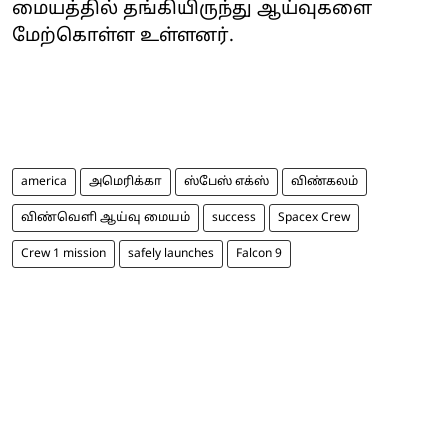
மையத்தில் தங்கியிருந்து ஆய்வுகளை
மேற்கொள்ள உள்ளனர்.
america
அமெரிக்கா
ஸ்பேஸ் எக்ஸ்
விண்கலம்
விண்வெளி ஆய்வு மையம்
success
Spacex Crew
Crew 1 mission
safely launches
Falcon 9