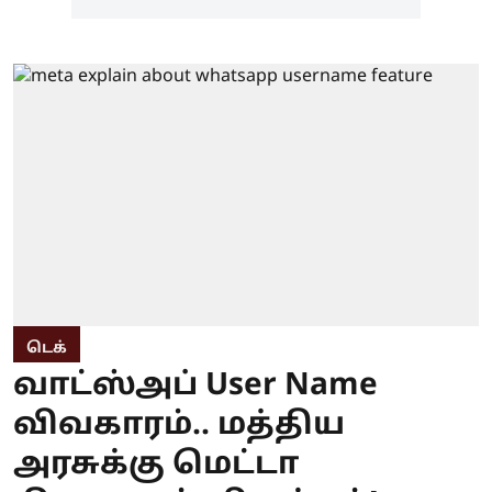
டெக்
வாட்ஸ்அப் User Name
விவகாரம்.. மத்திய
அரசுக்கு மெட்டா