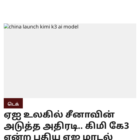
டெக்
ஏஐ உலகில் சீனாவின்
அடுத்த அதிரடி.. கிமி கே3
என்ற புதிய ஏஐ மாடல்