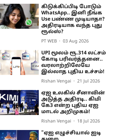
கிடுக்கிப்பிடி போடும்
WhatsApp.. இனி நீங்க
Use பண்ண முடியாதா?
அதிரடியாக வந்த புது
ரூல்ஸ்?
PT WEB
03 Aug 2026
UPI மூலம் ரூ.314 லட்சம்
கோடி பரிவர்த்தனை..
வரலாற்றிலேயே
இல்லாத புதிய உச்சம்!
Rishan Vengai
21 Jul 2026
ஏஐ உலகில் சீனாவின்
அடுத்த அதிரடி.. கிமி
கே3 என்ற புதிய ஏஐ
மாடல் அறிமுகம்!
Rishan Vengai
18 Jul 2026
"ஏஐ எழுச்சியால் ஐடி
துறை