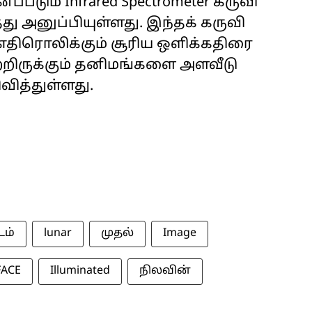
படும் Infrared Spectrometer கருவி
த்து அனுப்பியுள்ளது. இந்தக் கருவி
ு எதிரொலிக்கும் சூரிய ஒளிக்கதிரை
ற்றிருக்கும் தனிமங்களை அளவீடு
ித்துள்ளது.
டம்
lunar
முதல்
Image
FACE
Illuminated
நிலவின்