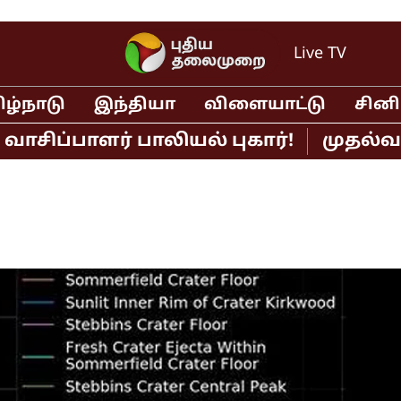
Live TV
ிழ்நாடு
இந்தியா
விளையாட்டு
சின
்பாளர் பாலியல் புகார்!
முதல்வர் வி