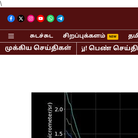
\
சுடச்சுட
சிறப்புக்களம்
தம
முக்கிய செய்திகள்
.ஆர்.சுந்தர் கைது! பெண் செய்தி வாசிப