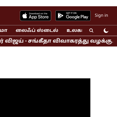
Sign in
ிமா
லைஃப் ஸ்டைல்
உலகம்
வீடியோ
ஜய் - சங்கீதா விவாகரத்து வழக்கு.. 