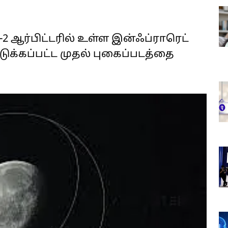
-2 ஆர்பிட்டரில் உள்ள இன்ஃப்ராரெட்
எடுக்கப்பட்ட முதல் புகைப்படத்தை