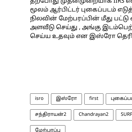
தற்போது முதன்முறையாக IIRS எனப்
மூலம் ஆர்பிட்டர் புகைப்படம் எடு
நிலவின் மேற்பரப்பின் மீது பட்ட
அளவீடு செய்து , அங்கு இடம்பெ
செய்ய உதவும் என இஸ்ரோ தெரிவ
isro
இஸ்ரோ
first
புகைப்ப
சந்திராயன்2
Chandrayan2
SUR
மேற்பரப்பு