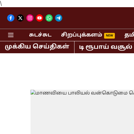
\
சுடச்சுட
சிறப்புக்களம்
தம
முக்கிய செய்திகள்
ில் மட்டும் 400 கோடி ரூபாய் வசூல் செ