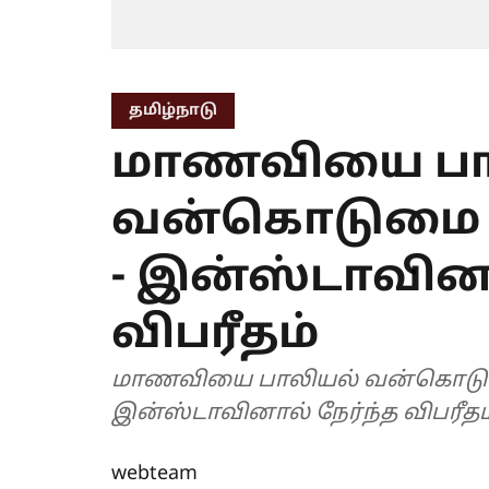
தமிழ்நாடு
மாணவியை பா
வன்கொடுமை 
- இன்ஸ்டாவினா
விபரீதம்
மாணவியை பாலியல் வன்கொடும
இன்ஸ்டாவினால் நேர்ந்த விபரீதம
webteam