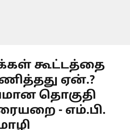
.க்கள் கூட்டத்தை
ணித்தது ஏன்.?
யமான தொகுதி
ையறை - எம்.பி.
ொழி