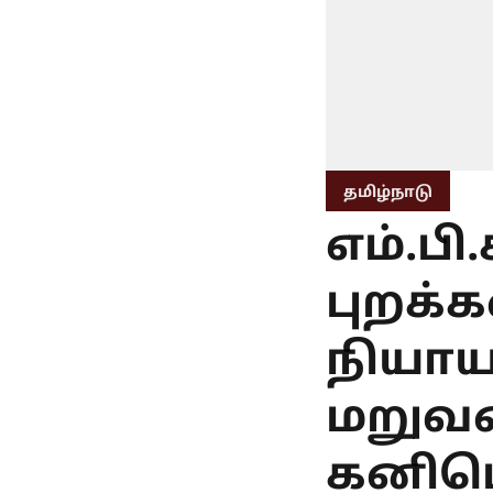
தமிழ்நாடு
எம்.பி
புறக்க
நியா
மறுவர
கனிம