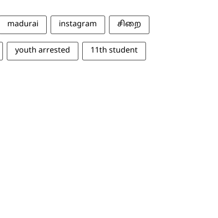
madurai
instagram
சிறை
youth arrested
11th student