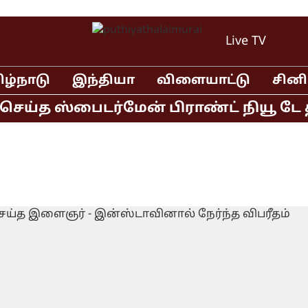
Live TV
ிழ்நாடு
இந்தியா
விளையாட்டு
சின
ய்த ஸ்பைடர்மேன் பிராண்ட் நியூ டே திர