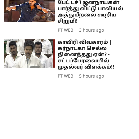
பேட் டச்'! ஜனநாயகன்
பார்த்து விட்டு பாலியல்
அத்துமீறலை கூறிய
சிறுமி!
PT WEB
3 hours ago
காவிரி விவகாரம் |
கர்நாடகா செல்ல
நினைத்தது ஏன்? -
சட்டப்பேரவையில்
முதல்வர் விளக்கம்!!
PT WEB
5 hours ago