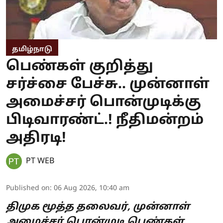
தமிழ்நாடு
பெண்கள் குறித்து
சர்ச்சை பேச்சு.. முன்னாள்
அமைச்சர் பொன்முடிக்கு
பிடிவாரண்ட்.! நீதிமன்றம்
அதிரடி!
PT WEB
Published on
:
06 Aug 2026, 10:40 am
திமுக மூத்த தலைவர், முன்னாள்
அமைச்சர் பொன்முடி பெண்கள்,