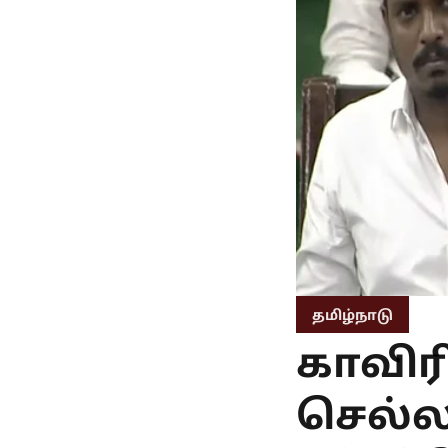
தமிழ்நாடு
காவிர
செல்ல