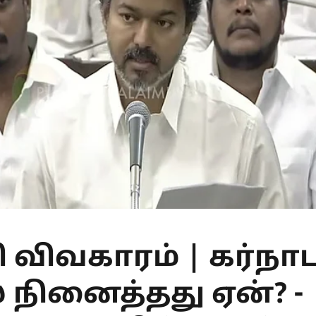
ி விவகாரம் | கர்நா
 நினைத்தது ஏன்? -