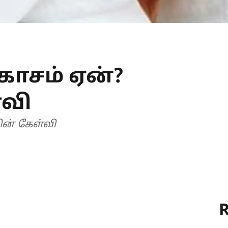
காசம் ஏன்?
்வி
ின் கேள்வி
R