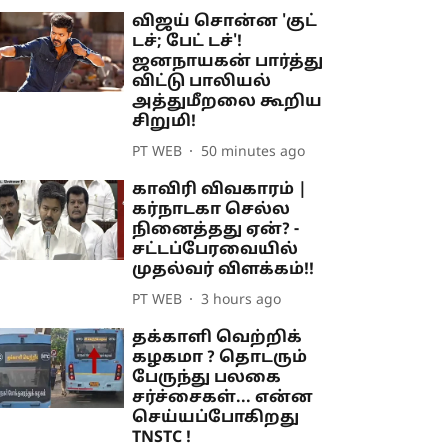
விஜய் சொன்ன 'குட்
டச்; பேட் டச்'!
ஜனநாயகன் பார்த்து
விட்டு பாலியல்
அத்துமீறலை கூறிய
சிறுமி!
PT WEB
50 minutes ago
காவிரி விவகாரம் |
கர்நாடகா செல்ல
நினைத்தது ஏன்? -
சட்டப்பேரவையில்
முதல்வர் விளக்கம்!!
PT WEB
3 hours ago
தக்காளி வெற்றிக்
கழகமா ? தொடரும்
பேருந்து பலகை
சர்ச்சைகள்... என்ன
செய்யப்போகிறது
TNSTC !