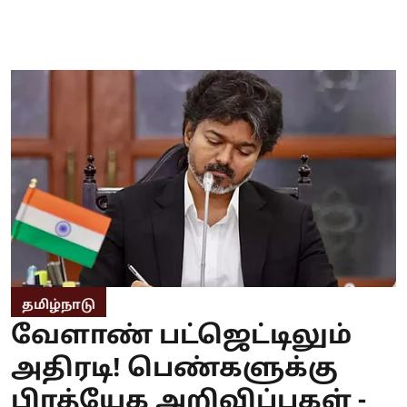
தமிழ்நாடு
வேளாண் பட்ஜெட்டிலும்
அதிரடி! பெண்களுக்கு
பிரத்யேக அறிவிப்புகள் -