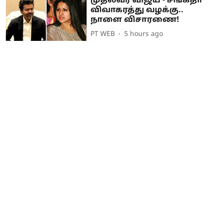
முதல்வர் விஜய் - சங்கீதா
விவாகரத்து வழக்கு..
நாளை விசாரணை!
PT WEB
5 hours ago