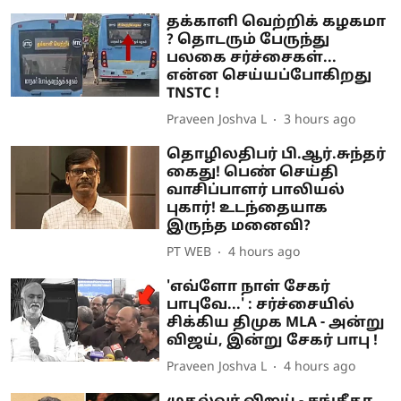
தக்காளி வெற்றிக் கழகமா
? தொடரும் பேருந்து
பலகை சர்ச்சைகள்...
என்ன செய்யப்போகிறது
TNSTC !
Praveen Joshva L
3 hours ago
தொழிலதிபர் பி.ஆர்.சுந்தர்
கைது! பெண் செய்தி
வாசிப்பாளர் பாலியல்
புகார்! உடந்தையாக
இருந்த மனைவி?
PT WEB
4 hours ago
'எவ்ளோ நாள் சேகர்
பாபுவே...' : சர்ச்சையில்
சிக்கிய திமுக MLA - அன்று
விஜய், இன்று சேகர் பாபு !
Praveen Joshva L
4 hours ago