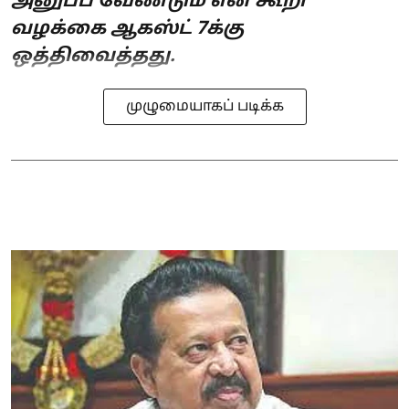
அனுப்ப வேண்டும் என கூறி
வழக்கை ஆகஸ்ட் 7க்கு
ஒத்திவைத்தது.
முழுமையாகப் படிக்க