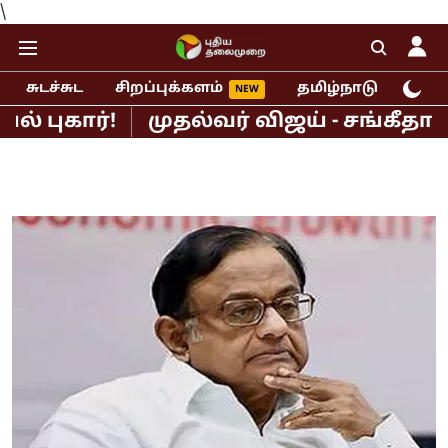
\
சுடச்சுட
சிறப்புக்களம்
தமிழ்நாடு
இந்
ர்!
முதல்வர் விஜய் - சங்கீதா விவா