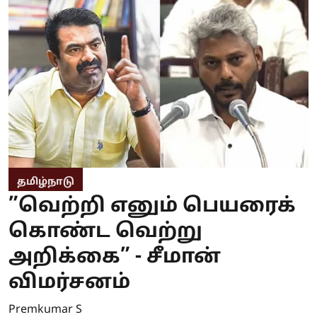
தமிழ்நாடு
”வெற்றி எனும் பெயரைக்
கொண்ட வெற்று
அறிக்கை” - சீமான்
விமர்சனம்
Premkumar S