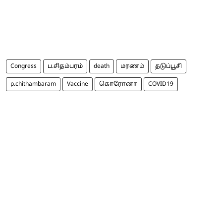
Congress
ப.சிதம்பரம்
death
மரணம்
தடுப்பூசி
p.chithambaram
Vaccine
கொரோனா
COVID19