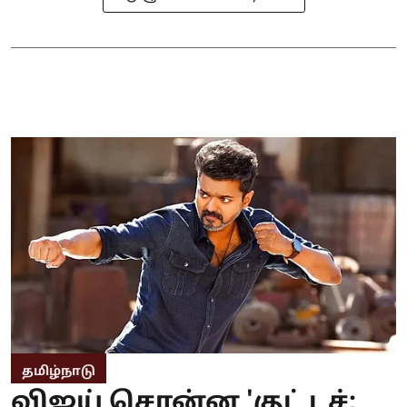
தமிழ்நாடு
விஜய் சொன்ன 'குட் டச்;