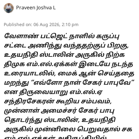
Praveen Joshva L
Published on
:
06 Aug 2026, 2:10 pm
வேளாண் பட்ஜெட் நாளில் கருப்பு
சட்டை அணிந்து வந்ததற்குப் பிறகு,
உதயநிதி ஸ்டாலின் அருகில் நிற்க
திமுக எம்.எல்.ஏக்கள் இடையே நடந்த
உரையாடலில், மைக் ஆன் செய்ததை
மறந்து “எவ்ளோ நாள் சேகர் பாபுவே”
என திருவையாறு எம்.எல்.ஏ
சந்திரசேகரன் கூறிய சம்பவம்,
முன்னாள் அமைச்சர் சேகர் பாபு
தொடர்ந்து ஸ்டாலின், உதயநிதி
அருகில் முன்னிலை பெறுவதால் சக