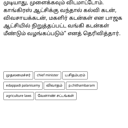
முடியாது, முளைக்கவும் விடமாட்டோம்.
காங்கிரஸ் ஆட்சிக்கு வந்தால் கல்வி கடன்,
விவசாயக்கடன், மகளிர் கடன்கள் என பாஜக
ஆட்சியில் நிறுத்தப்பட்ட வங்கி கடன்கள்
மீண்டும் வழங்கப்படும்” எனத் தெரிவித்தார்.
முதலமைச்சர்
chief minister
ப.சிதம்பரம்
edappadi palanisamy
விவாதம்
p.chithambaram
agriculture laws
வேளாண் சட்டங்கள்