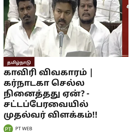
தமிழ்நாடு
காவிரி விவகாரம் |
கர்நாடகா செல்ல
நினைத்தது ஏன்? -
சட்டப்பேரவையில்
முதல்வர் விளக்கம்!!
PT WEB