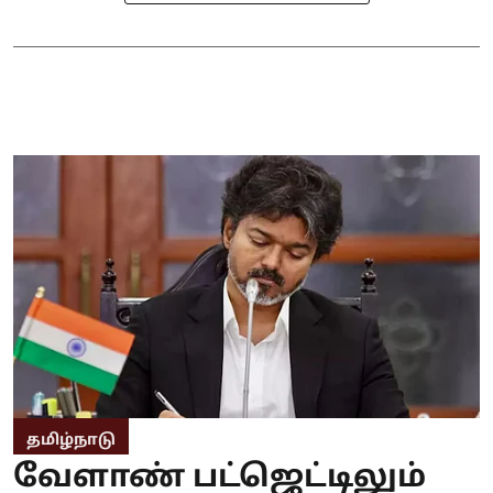
தமிழ்நாடு
வேளாண் பட்ஜெட்டிலும்