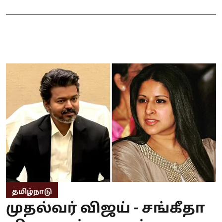
தமிழ்நாடு
முதல்வர் விஜய் - சங்கீதா