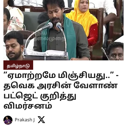
தமிழ்நாடு
”ஏமாற்றமே மிஞ்சியது..” -
தவெக அரசின் வேளாண்
பட்ஜெட் குறித்து
விமர்சனம்
Prakash J