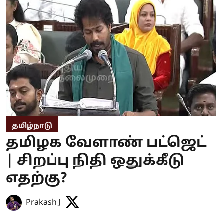
தமிழ்நாடு
தமிழக வேளாண் பட்ஜெட்
| சிறப்பு நிதி ஒதுக்கீடு
எதற்கு?
Prakash J