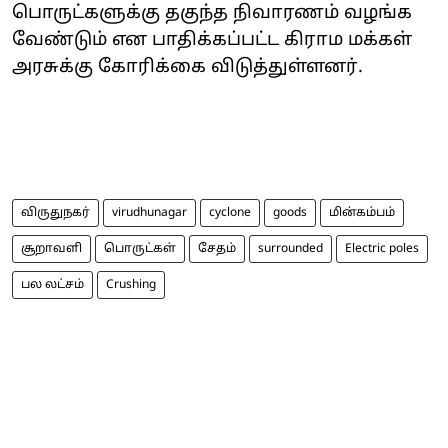
பொருட்களுக்கு தகுந்த நிவாரணம் வழங்க
வேண்டும் என பாதிக்கப்பட்ட கிராம மக்கள்
அரசுக்கு கோரிக்கை விடுத்துள்ளனர்.
விருதுநகர்
virudhunagar
cyclone
goods
மின்கம்பம்
சூறாவளி
பொருட்கள்
சேதம்
surrounded
Electric poles
பல லட்சம்
Crushing