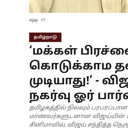
vijay
PT
தமிழ்நாடு
‘மக்கள் பிரச்
கொடுக்காம
முடியாது!’ - வ
நகர்வு ஓர் பா
தமிழகத்தில் நிலவும் பரபரப்பான
மாணவர்களுடனான விஜய்யின் சந்
சினிமாவில், விஜய் சந்தித்த நெ