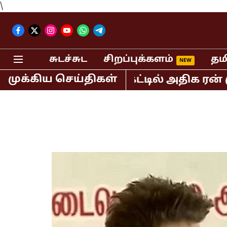
\
சுடச்சுட
சிறப்புக்களம்
தம
முக்கிய செய்திகள்
்த டி20 கிரிக்கெட்டில் அதிக ரன் குவித