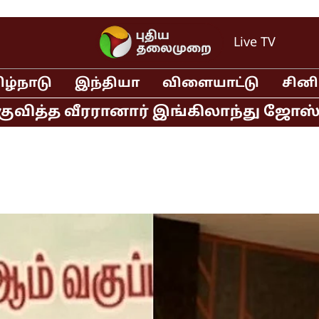
Live TV
ிழ்நாடு
இந்தியா
விளையாட்டு
சின
்த வீரரானார் இங்கிலாந்து ஜோஸ் பட்லர் 