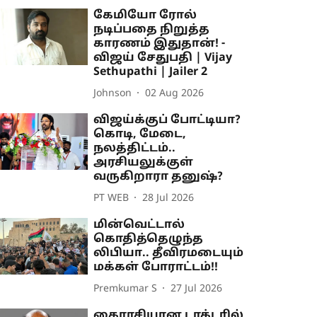
கேமியோ ரோல்
நடிப்பதை நிறுத்த
காரணம் இதுதான்! -
விஜய் சேதுபதி | Vijay
Sethupathi | Jailer 2
Johnson
02 Aug 2026
விஜய்க்குப் போட்டியா?
கொடி, மேடை,
நலத்திட்டம்..
அரசியலுக்குள்
வருகிறாரா தனுஷ்?
PT WEB
28 Jul 2026
மின்வெட்டால்
கொதித்தெழுந்த
லிபியா.. தீவிரமடையும்
மக்கள் போராட்டம்!!
Premkumar S
27 Jul 2026
கைராசியான டாக்டரில்