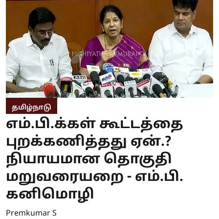
தமிழ்நாடு
எம்.பி.க்கள் கூட்டத்தை
புறக்கணித்தது ஏன்.?
நியாயமான தொகுதி
மறுவரையறை - எம்.பி.
கனிமொழி
Premkumar S