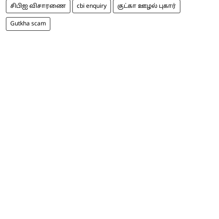
சிபிஐ விசாரணை
cbi enquiry
குட்கா ஊழல் புகார்
Gutkha scam