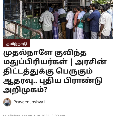
தமிழ்நாடு
முதல்நாளே குவிந்த
மதுப்பிரியர்கள் | அரசின்
திட்டத்துக்கு பெருகும்
ஆதரவு.. புதிய பிராண்டு
அறிமுகம்?
Praveen Joshva L