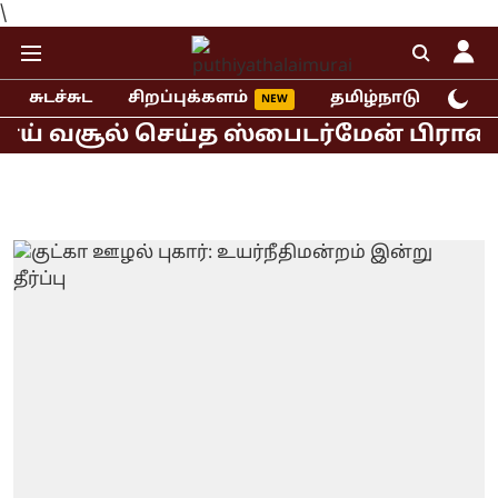
\
சுடச்சுட
சிறப்புக்களம்
தமிழ்நாடு
இந்
வசூல் செய்த ஸ்பைடர்மேன் பிராண்ட் நிய