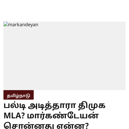
தமிழ்நாடு
பல்டி அடித்தாரா திமுக
MLA? மார்கண்டேயன்
சொன்னது என்ன?