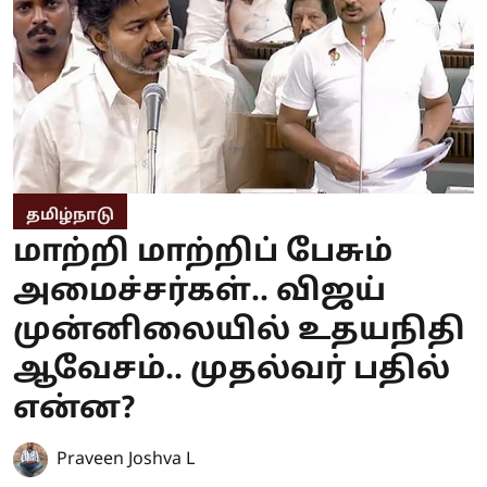
தமிழ்நாடு
மாற்றி மாற்றிப் பேசும்
அமைச்சர்கள்.. விஜய்
முன்னிலையில் உதயநிதி
ஆவேசம்.. முதல்வர் பதில்
என்ன?
Praveen Joshva L