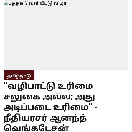
தமிழ்நாடு
”வழிபாட்டு உரிமை
சலுகை அல்ல; அது
அடிப்படை உரிமை” -
நீதியரசர் ஆனந்த்
வெங்கடேசன்