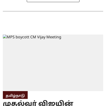
தமிழ்நாடு
முதல்வர் விஜயின்