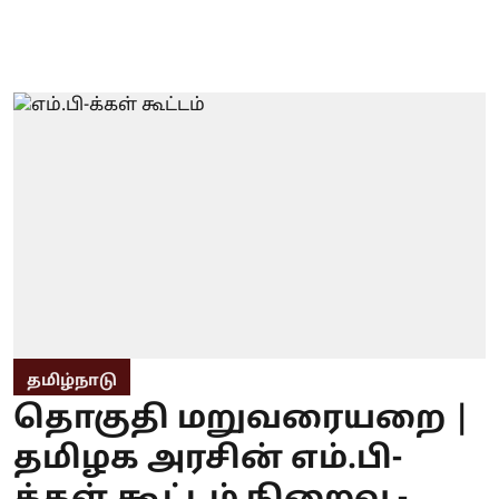
தமிழ்நாடு
தொகுதி மறுவரையறை |
தமிழக அரசின் எம்.பி-