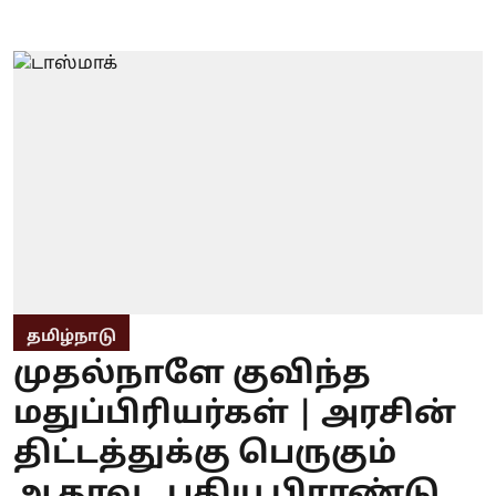
தமிழ்நாடு
முதல்நாளே குவிந்த
மதுப்பிரியர்கள் | அரசின்
திட்டத்துக்கு பெருகும்
ஆதரவு.. புதிய பிராண்டு