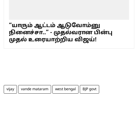
“யாரும் ஆட்டம் ஆடுவோம்னு
நினைச்சா..” - முதல்வரான பின்பு
முதல் உரையாற்றிய விஜய்!
vijay
vande mataram
west bengal
BJP govt