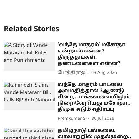
Related Stories
'வந்தே மாதரம்' மசோதா
என்றால் என்ன?
திருத்தங்கள்,
தண்டனைகள் என்ன?
போத்திராஜ்
03 Aug 2026
வந்தே மாதரம் பாடலை
அவமதித்தால் 3ஆண்டு
சிறை.. மக்களவையிலும்
நிறைவேறியது மசோதா..
திமுக கடும் எதிர்ப்பு
Premkumar S
30 Jul 2026
தமிழ்நாடு பல்கலை.
வரலாற்றில் முதல்முறை..