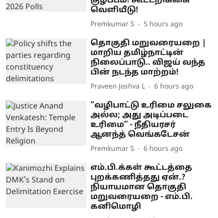
குழப்பம்! கூட்டறிக்கை
வெளியீடு!
Premkumar S
5 hours ago
தொகுதி மறுவரையறை |
மாறிய தமிழ்நாட்டின்
நிலைப்பாடு.. விஜய் வந்த
பின் நடந்த மாற்றம்!
Praveen Joshva L
6 hours ago
”வழிபாட்டு உரிமை சலுகை
அல்ல; அது அடிப்படை
உரிமை” - நீதியரசர்
ஆனந்த் வெங்கடேசன்
Premkumar S
6 hours ago
எம்.பி.க்கள் கூட்டத்தை
புறக்கணித்தது ஏன்.?
நியாயமான தொகுதி
மறுவரையறை - எம்.பி.
கனிமொழி