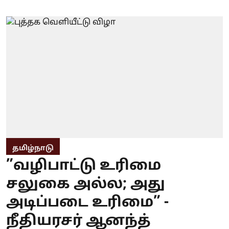
தமிழ்நாடு
”வழிபாட்டு உரிமை
சலுகை அல்ல; அது
அடிப்படை உரிமை” -
நீதியரசர் ஆனந்த்