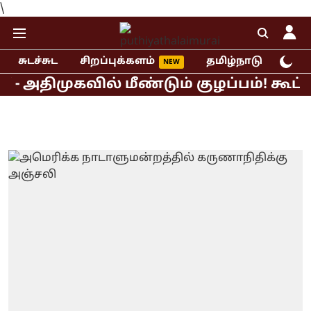
\
சுடச்சுட
சிறப்புக்களம்
தமிழ்நாடு
இந்
முகவில் மீண்டும் குழப்பம்! கூட்டறிக