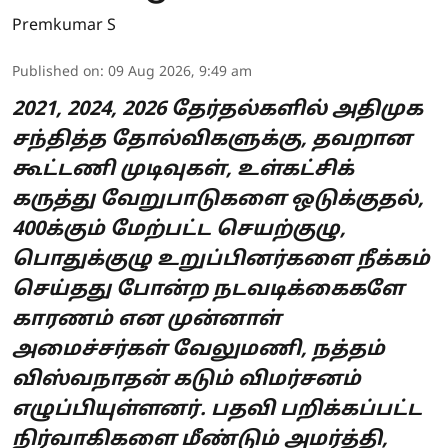
Premkumar S
Published on
:
09 Aug 2026, 9:49 am
2021, 2024, 2026 தேர்தல்களில் அதிமுக
சந்தித்த தோல்விகளுக்கு, தவறான
கூட்டணி முடிவுகள், உள்கட்சிக்
கருத்து வேறுபாடுகளை ஒடுக்குதல்,
400க்கும் மேற்பட்ட செயற்குழு,
பொதுக்குழு உறுப்பினர்களை நீக்கம்
செய்தது போன்ற நடவடிக்கைகளே
காரணம் என முன்னாள்
அமைச்சர்கள் வேலுமணி, நத்தம்
விஸ்வநாதன் கடும் விமர்சனம்
எழுப்பியுள்ளனர். பதவி பறிக்கப்பட்ட
நிர்வாகிகளை மீண்டும் அமர்த்தி,