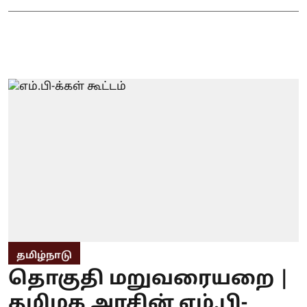
தமிழ்நாடு
தொகுதி மறுவரையறை |
தமிழக அரசின் எம்.பி-