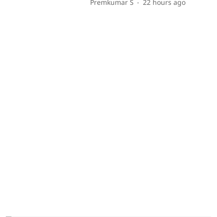
Premkumar S
22 hours ago