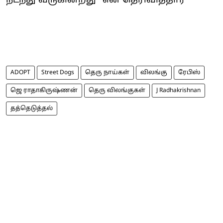
நடந்து வருகின்றது” என தெரிவித்தார்
ADOPT
Street Dogs
தெரு நாய்கள்
விலங்கு
ரேபிஸ்
ஜெ ராதாகிருஷ்ணன்
தெரு விலங்குகள்
J Radhakrishnan
தத்தெடுத்தல்