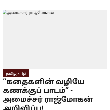
தமிழ்நாடு
”கதைகளின் வழியே
கணக்குப் பாடம்” -
அமைச்சர் ராஜ்மோகன்
அறிவிப்பு!