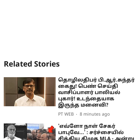
Related Stories
தொழிலதிபர் பி.ஆர்.சுந்தர்
கைது! பெண் செய்தி
வாசிப்பாளர் பாலியல்
புகார்! உடந்தையாக
இருந்த மனைவி?
PT WEB
8 minutes ago
'எவ்ளோ நாள் சேகர்
பாபுவே...' : சர்ச்சையில்
சிக்கிய திமுக MLA - அன்று