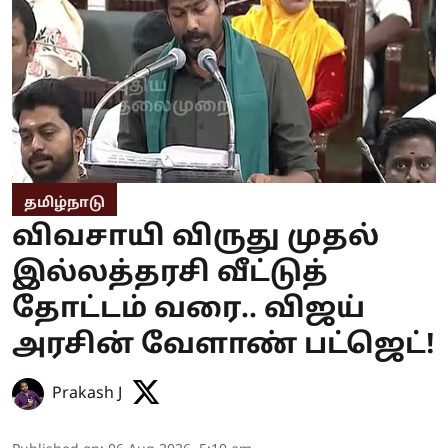
தமிழ்நாடு
விவசாயி விருது முதல்
இல்லத்தரசி வீட்டுத்
தோட்டம் வரை.. விஜய்
அரசின் வேளாண் பட்ஜெட்!
Prakash J