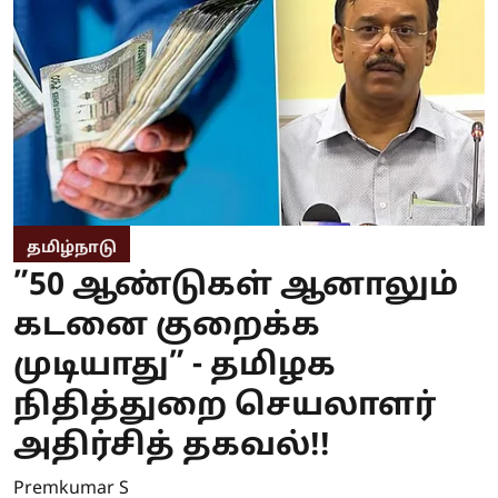
தமிழ்நாடு
”50 ஆண்டுகள் ஆனாலும்
கடனை குறைக்க
முடியாது” - தமிழக
நிதித்துறை செயலாளர்
அதிர்சித் தகவல்!!
Premkumar S