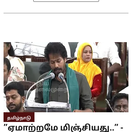
தமிழ்நாடு
”ஏமாற்றமே மிஞ்சியது..” -