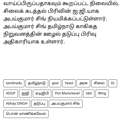
வாய்ப்பிருப்பதாகவும் கூறப்பட்ட நிலையில்,
சிலைக் கடத்தல் பிரிவின் ஐ.ஜி.யாக
அபய்குமார் சிங் நியமிக்கப்பட்டுள்ளார்.
அபய்குமார் சிங் தமிழ்நாடு காகிகத
நிறுவனத்தின் ஊழல் தடுப்பு பிரிவு
அதிகாரியாக உள்ளார்.
tamilnadu
தமிழ்நாடு
govt
head
அரசு
சிலை
IG
ADGP
ஐஜி
ஏடிஜிபி
Pon Manickavel
Idol
Wing
Abhay SINGH
தடுப்பு
அபய்குமார் சிங்
பொன் மாணிக்கவேல்