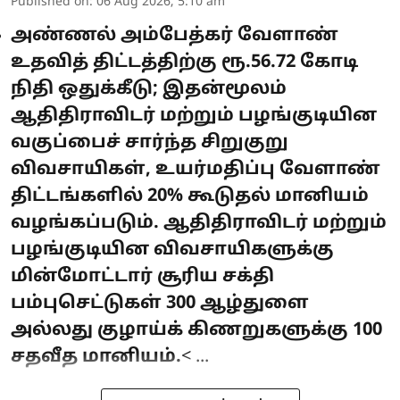
Published on
:
06 Aug 2026, 5:10 am
அண்ணல் அம்பேத்கர் வேளாண்
உதவித் திட்டத்திற்கு ரூ.56.72 கோடி
நிதி ஒதுக்கீடு; இதன்மூலம்
ஆதிதிராவிடர் மற்றும் பழங்குடியின
வகுப்பைச் சார்ந்த சிறுகுறு
விவசாயிகள், உயர்மதிப்பு வேளாண்
திட்டங்களில் 20% கூடுதல் மானியம்
வழங்கப்படும். ஆதிதிராவிடர் மற்றும்
பழங்குடியின விவசாயிகளுக்கு
மின்மோட்டார் சூரிய சக்தி
பம்புசெட்டுகள் 300 ஆழ்துளை
அல்லது குழாய்க் கிணறுகளுக்கு 100
சதவீத மானியம்.
< ...