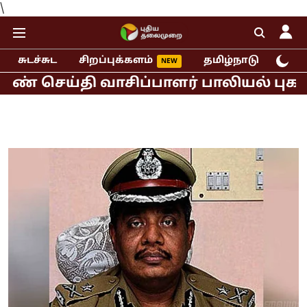
\
சுடச்சுட
சிறப்புக்களம்
தமிழ்நாடு
இந்
ய்தி வாசிப்பாளர் பாலியல் புகார்!
மு