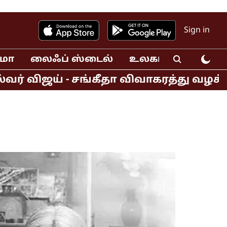
Sign in
ிமா
லைஃப் ஸ்டைல்
உலகம்
வீடியோ
 விஜய் - சங்கீதா விவாகரத்து வழக்கு