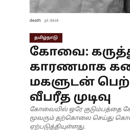
death
pt desk
தமிழ்நாடு
கோவை: கருத்த
காரணமாக கண
மகளுடன் பெற்
வீபரீத முடிவு
கோவையில் ஒரே குடும்பத்தை சேர
மூவரும் தற்கொலை செய்து கொ
ஏற்படுத்தியுள்ளது.