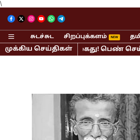
\
சுடச்சுட
சிறப்புக்களம்
தம
முக்கிய செய்திகள்
 பி.ஆர்.சுந்தர் கைது! பெண் செய்தி வா