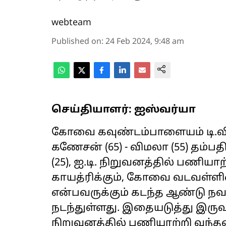
webteam
Published on
:
24 Feb 2024, 9:48 am
செய்தியாளர்: ஐஸ்வர்யா
கோவை கவுண்டம்பாளையம் டி.வி.எ
கணேசன் (65) - விமலா (55) தம்பத
(25), ஐ.டி. நிறுவனத்தில் பணியா
காயத்ரிக்கும், கோவை வடவள்ளியை 
என்பவருக்கும் கடந்த ஆண்டு நவம
நடந்துள்ளது. இதையடுத்து இருவர
நிறுவனத்தில் பணியாற்றி வந்தன