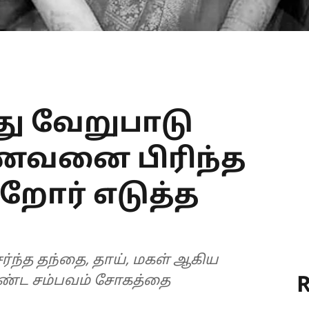
ு வேறுபாடு
வனை பிரிந்த
றோர் எடுத்த
்ந்த தந்தை, தாய், மகள் ஆகிய
R
ண்ட சம்பவம் சோகத்தை