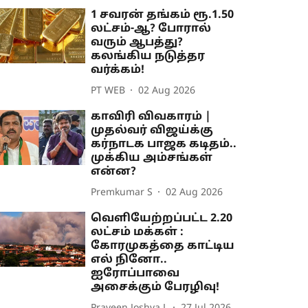
1 சவரன் தங்கம் ரூ.1.50
லட்சம்-ஆ? போரால்
வரும் ஆபத்து?
கலங்கிய நடுத்தர
வர்க்கம்!
PT WEB
02 Aug 2026
காவிரி விவகாரம் |
முதல்வர் விஜய்க்கு
கர்நாடக பாஜக கடிதம்..
முக்கிய அம்சங்கள்
என்ன?
Premkumar S
02 Aug 2026
வெளியேற்றப்பட்ட 2.20
லட்சம் மக்கள் :
கோரமுகத்தை காட்டிய
எல் நினோ..
ஐரோப்பாவை
அசைக்கும் பேரழிவு!