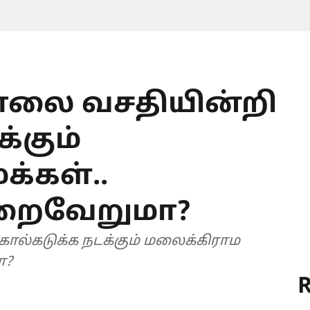
:சாலை வசதியின்றி
்கும்
்கள்..
றைவேறுமா?
 கால்கடுக்க நடக்கும் மலைக்கிராம
ா?
R