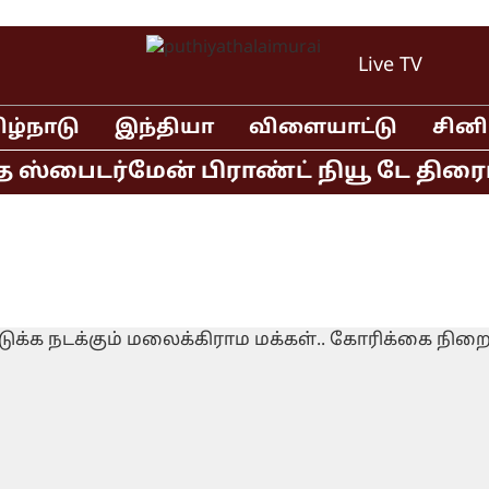
Live TV
ிழ்நாடு
இந்தியா
விளையாட்டு
சின
்பைடர்மேன் பிராண்ட் நியூ டே திரைப்பட