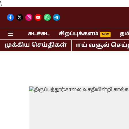
\
சுடச்சுட
சிறப்புக்களம்
தம
முக்கிய செய்திகள்
ட்டும் 400 கோடி ரூபாய் வசூல் செய்த ஸ