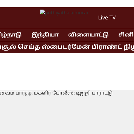
Live TV
ிழ்நாடு
இந்தியா
விளையாட்டு
சின
ல் செய்த ஸ்பைடர்மேன் பிராண்ட் நியூ ட