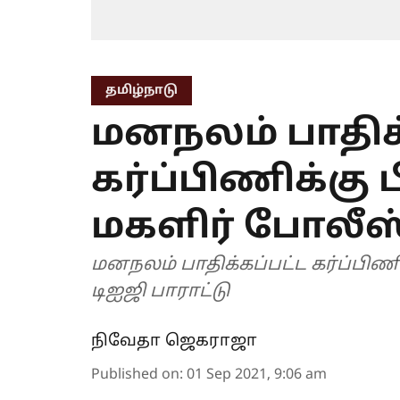
தமிழ்நாடு
மனநலம் பாதிக்
கர்ப்பிணிக்கு 
மகளிர் போலீஸ்
மனநலம் பாதிக்கப்பட்ட கர்ப்பிணி
டிஐஜி பாராட்டு
நிவேதா ஜெகராஜா
Published on
:
01 Sep 2021, 9:06 am