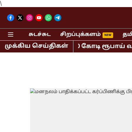
\
சுடச்சுட
சிறப்புக்களம்
தம
முக்கிய செய்திகள்
தியாவில் மட்டும் 400 கோடி ரூபாய் வசூ