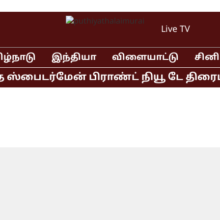
Live TV
ிழ்நாடு
இந்தியா
விளையாட்டு
சின
்பைடர்மேன் பிராண்ட் நியூ டே திரைப்பட