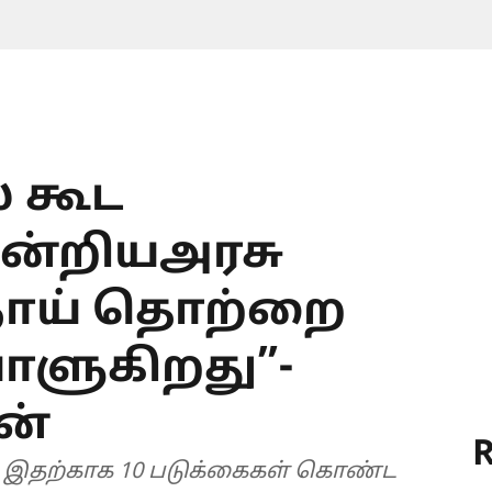
் கூட
ஒன்றியஅரசு
நோய் தொற்றை
ாளுகிறது”-
ன்
R
் இதற்காக 10 படுக்கைகள் கொண்ட