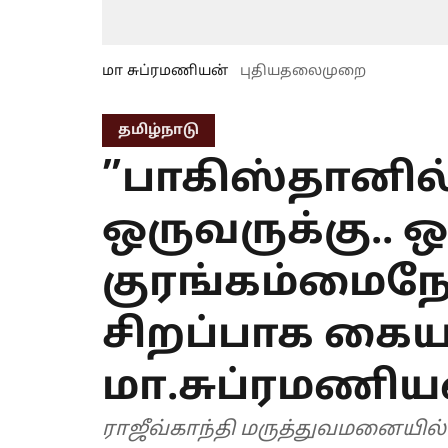
மா சுப்ரமணியன்
புதியதலைமுறை
தமிழ்நாடு
”பாகிஸ்தானில
ஒருவருக்கு.. 
குரங்கம்மை
சிறப்பாக கைய
மா.சுப்ரமணிய
ராஜீவ்காந்தி மருத்துவமனையில