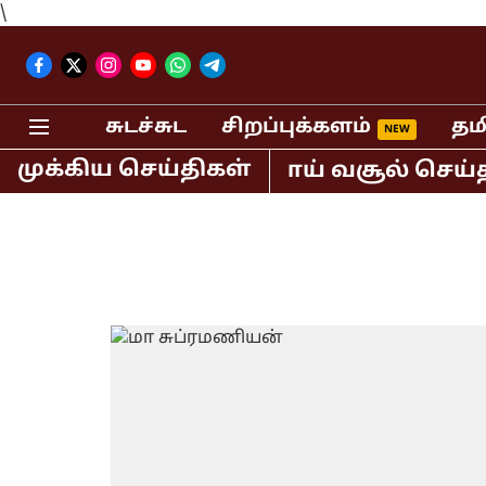
\
சுடச்சுட
சிறப்புக்களம்
தம
முக்கிய செய்திகள்
ட்டும் 400 கோடி ரூபாய் வசூல் செய்த ஸ