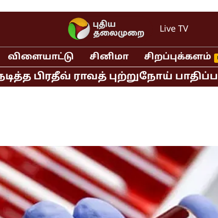
Live TV
விளையாட்டு
சினிமா
சிறப்புக்களம்
ிரதீவ் ராவத் புற்றுநோய் பாதிப்பால் க