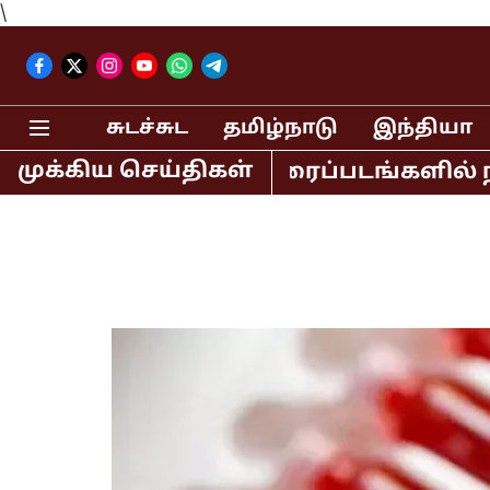
\
சுடச்சுட
தமிழ்நாடு
இந்தியா
முக்கிய செய்திகள்
ன் உள்ளிட்ட திரைப்படங்களில் நடித்த ப