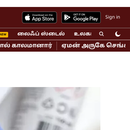
Sign in
லைஃப் ஸ்டைல்
உலகம்
வீடியோ
ாலமானார்
ஏமன் அருகே செங்கடல் பகுதி