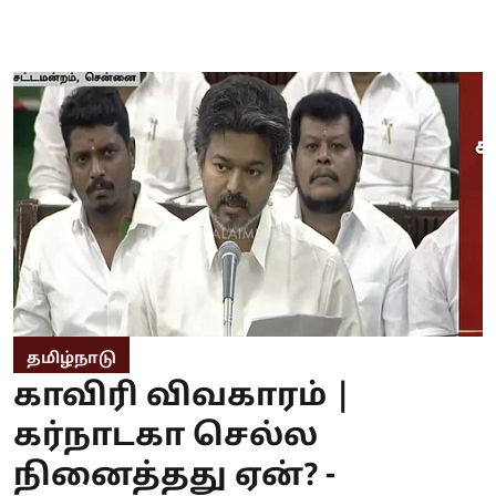
தமிழ்நாடு
காவிரி விவகாரம் |
கர்நாடகா செல்ல
நினைத்தது ஏன்? -