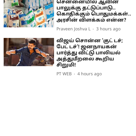
சென்னையில் ஆவின்
பாலுக்கு தட்டுப்பாடு..
கொதிக்கும் பொதுமக்கள்..
அரசின் விளக்கம் என்ன?
Praveen Joshva L
3 hours ago
விஜய் சொன்ன 'குட் டச்;
பேட் டச்'! ஜனநாயகன்
பார்த்து விட்டு பாலியல்
அத்துமீறலை கூறிய
சிறுமி!
PT WEB
4 hours ago