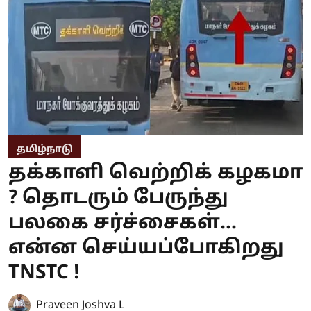
தமிழ்நாடு
தக்காளி வெற்றிக் கழகமா
? தொடரும் பேருந்து
பலகை சர்ச்சைகள்...
என்ன செய்யப்போகிறது
TNSTC !
Praveen Joshva L