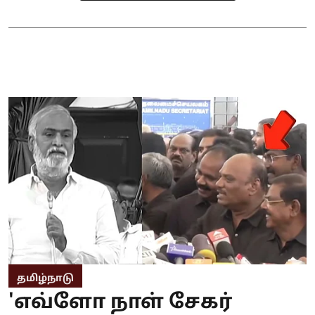
தமிழ்நாடு
'எவ்ளோ நாள் சேகர்