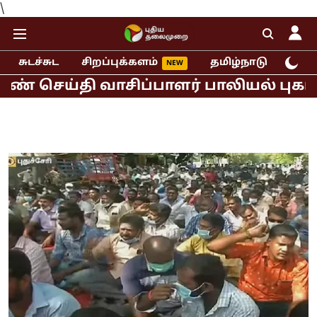
\
சுடச்சுட
சிறப்புக்களம்
தமிழ்நாடு
இந்
்தி வாசிப்பாளர் பாலியல் புகார்!
மு