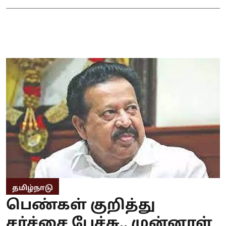
தமிழ்நாடு
பெண்கள் குறித்து
சர்ச்சை பேச்சு.. முன்னாள்