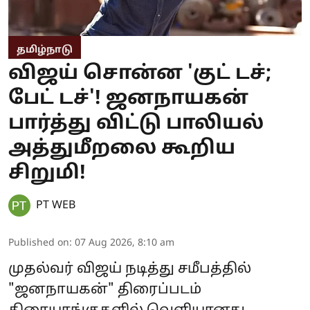
தமிழ்நாடு
விஜய் சொன்ன 'குட் டச்;
பேட் டச்'! ஜனநாயகன்
பார்த்து விட்டு பாலியல்
அத்துமீறலை கூறிய
சிறுமி!
PT WEB
Published on
:
07 Aug 2026, 8:10 am
முதல்வர் விஜய் நடித்து சமீபத்தில்
"ஜனநாயகன்" திரைப்படம்