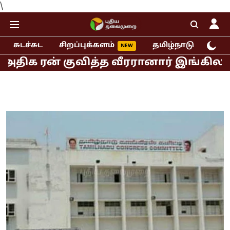
\
சுடச்சுட
சிறப்புக்களம்
தமிழ்நாடு
இந்
ரன் குவித்த வீரரானார் இங்கிலாந்து ஜோஸ