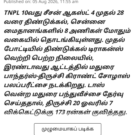
Published on
:
05 Aug 2026, 11:55 am
TNPL 10வது சீசன் ஆகஸ்ட் 4 முதல் 28
வரை திண்டுக்கல், சென்னை
மைதானங்களில் 8 அணிகள் மோதும்
வகையில் தொடங்கியுள்ளது. முதல்
போட்டியில் திண்டுக்கல் டிராகன்ஸ்
வெற்றி பெற்ற நிலையில்,
இரண்டாவது ஆட்டத்தில் மதுரை
பாந்தர்ஸ்-திருச்சி கிராண்ட் சோழாஸ்
பலப்பரீட்சை நடக்கிறது. டாஸ்
வென்ற மதுரை பந்துவீச்சை தேர்வு
செய்ததால், திருச்சி 20 ஓவரில் 7
விக்கெட்டுக்கு 173 ரன்கள் குவித்தது.
முழுமையாகப் படிக்க