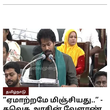
தமிழ்நாடு
”ஏமாற்றமே மிஞ்சியது..” -
தவெக அரசின் வேளாண்