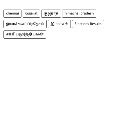
chennai
Gujarat
குஜராத்
himachal pradesh
இமாச்சலப் பிரதேசம்
இமாச்சல்
Elections Results
சத்தியமூர்த்தி பவன்