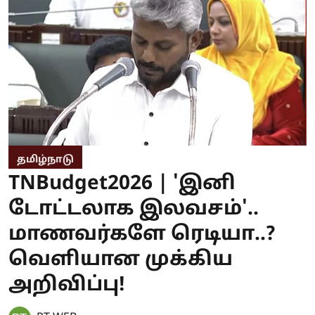
தமிழ்நாடு
TNBudget2026 | 'இனி
டோட்டலாக இலவசம்'..
மாணவர்களே ரெடியா..?
வெளியான முக்கிய
அறிவிப்பு!