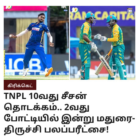
கிரிக்கெட்
TNPL 10வது சீசன்
தொடக்கம்.. 2வது
போட்டியில் இன்று மதுரை-
திருச்சி பலப்பரீட்சை!