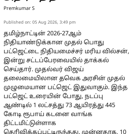
Premkumar S
Published on
:
05 Aug 2026, 3:49 pm
தமிழ்நாட்டின் 2026-27ஆம்
நிதியாண்டுக்கான முதல் பொது
பட்ஜெட்டை நிதியமைச்சர் மரிய வில்சன்,
இன்று சட்டப்பேரவையில் தாக்கல்
செய்தார். முதல்வர் விஜய்
தலைமையிலான தவெக அரசின் முதல்
முழுமையான பட்ஜெட் இதுவாகும். இந்த
பட்ஜெட் உரையின் போது, நடப்பு
ஆண்டில் 1 லட்சத்து 73 ஆயிரத்து 445
கோடி ரூபாய் கடனை வாங்க
திட்டமிட்டுள்ளாக
தெரிவிக்கப்பட்டிருந்தது. முன்னதாக, 10