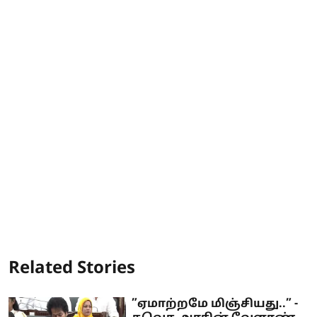
Related Stories
”ஏமாற்றமே மிஞ்சியது..” -