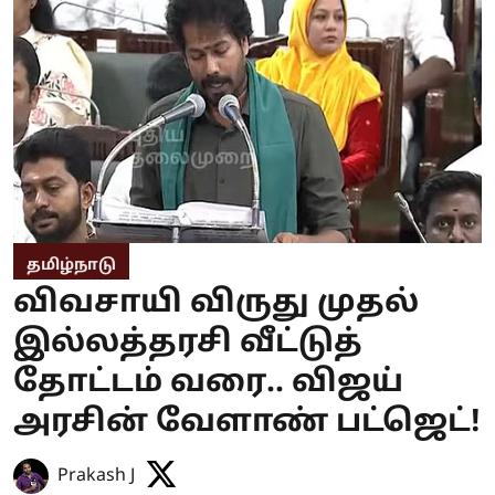
தமிழ்நாடு
விவசாயி விருது முதல்
இல்லத்தரசி வீட்டுத்
தோட்டம் வரை.. விஜய்
அரசின் வேளாண் பட்ஜெட்!
Prakash J