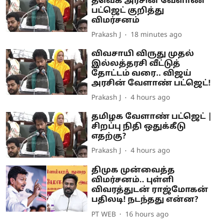
தவெக அரசின் வேளாண்
பட்ஜெட் குறித்து
விமர்சனம்
Prakash J
18 minutes ago
விவசாயி விருது முதல்
இல்லத்தரசி வீட்டுத்
தோட்டம் வரை.. விஜய்
அரசின் வேளாண் பட்ஜெட்!
Prakash J
4 hours ago
தமிழக வேளாண் பட்ஜெட் |
சிறப்பு நிதி ஒதுக்கீடு
எதற்கு?
Prakash J
4 hours ago
திமுக முன்வைத்த
விமர்சனம்.. புள்ளி
விவரத்துடன் ராஜ்மோகன்
பதிலடி! நடந்தது என்ன?
PT WEB
16 hours ago