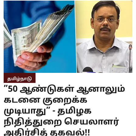
தமிழ்நாடு
”50 ஆண்டுகள் ஆனாலும்
கடனை குறைக்க
முடியாது” - தமிழக
நிதித்துறை செயலாளர்
அதிர்சித் தகவல்!!