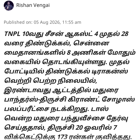
Rishan Vengai
Published on
:
05 Aug 2026, 11:55 am
TNPL 10வது சீசன் ஆகஸ்ட் 4 முதல் 28
வரை திண்டுக்கல், சென்னை
மைதானங்களில் 8 அணிகள் மோதும்
வகையில் தொடங்கியுள்ளது. முதல்
போட்டியில் திண்டுக்கல் டிராகன்ஸ்
வெற்றி பெற்ற நிலையில்,
இரண்டாவது ஆட்டத்தில் மதுரை
பாந்தர்ஸ்-திருச்சி கிராண்ட் சோழாஸ்
பலப்பரீட்சை நடக்கிறது. டாஸ்
வென்ற மதுரை பந்துவீச்சை தேர்வு
செய்ததால், திருச்சி 20 ஓவரில் 7
விக்கெட்டுக்கு 173 ரன்கள் குவித்தது.