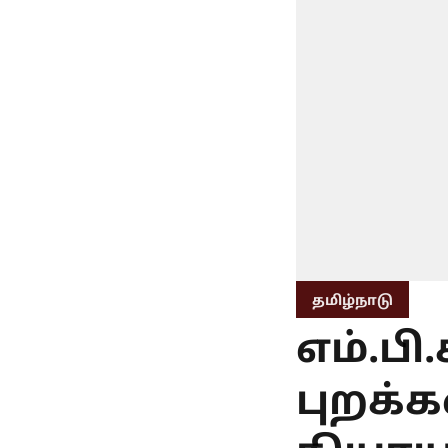
தமிழ்நாடு
எம்.பி
புறக்க