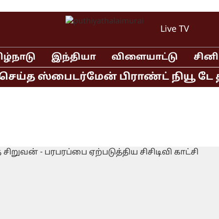
Live TV
ிழ்நாடு
இந்தியா
விளையாட்டு
சின
ய்த ஸ்பைடர்மேன் பிராண்ட் நியூ டே திர