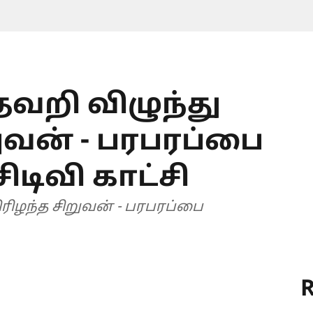
தவறி விழுந்து
ுவன் - பரபரப்பை
ிடிவி காட்சி
ிரிழந்த சிறுவன் - பரபரப்பை
R