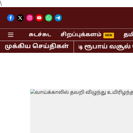
\
சுடச்சுட
சிறப்புக்களம்
தம
முக்கிய செய்திகள்
ில் மட்டும் 400 கோடி ரூபாய் வசூல் செ