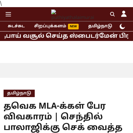
\
சுடச்சுட
சிறப்புக்களம்
தமிழ்நாடு
இந்
பாய் வசூல் செய்த ஸ்பைடர்மேன் பிராண்ட
தமிழ்நாடு
தவெக MLA-க்கள் பேர
விவகாரம் | செந்தில்
பாலாஜிக்கு செக் வைத்த