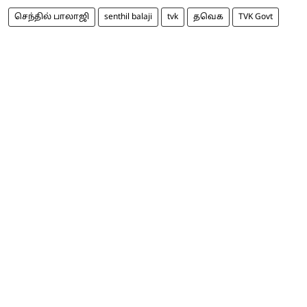
செந்தில் பாலாஜி
senthil balaji
tvk
தவெக
TVK Govt