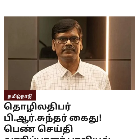
தமிழ்நாடு
தொழிலதிபர்
பி.ஆர்.சுந்தர் கைது!
பெண் செய்தி