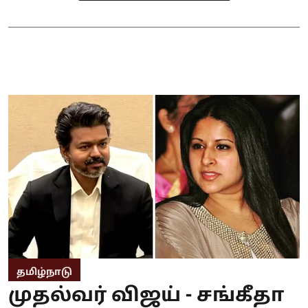
தமிழ்நாடு
முதல்வர் விஜய் - சங்கீதா