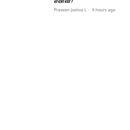
என்ன?
Praveen Joshva L
9 hours ago