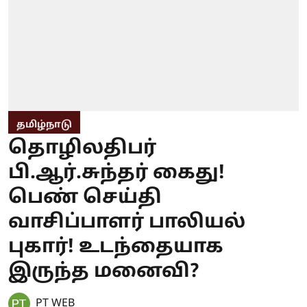
தமிழ்நாடு
தொழிலதிபர்
பி.ஆர்.சுந்தர் கைது!
பெண் செய்தி
வாசிப்பாளர் பாலியல்
புகார்! உடந்தையாக
இருந்த மனைவி?
PT WEB