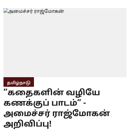
தமிழ்நாடு
”கதைகளின் வழியே
கணக்குப் பாடம்” -
அமைச்சர் ராஜ்மோகன்
அறிவிப்பு!