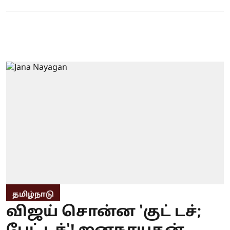
தமிழ்நாடு
விஜய் சொன்ன 'குட் டச்;