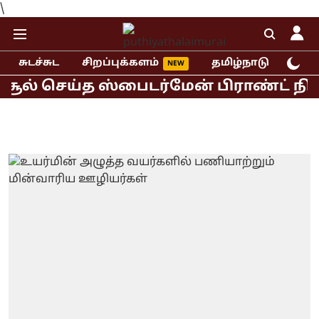
\
சுடச்சுட
சிறப்புக்களம்
தமிழ்நாடு
இந்
ல் செய்த ஸ்பைடர்மேன் பிராண்ட் நியூ ட